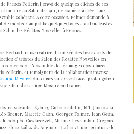
 de Francis Pellerin l’envoi de quelques clichés de ses
 structure au Salon de 1961, de manière à créer, aux
ensemble cohérent. A cette occasion, Folmer demande à
ait de montrer au public quelques toiles constructivistes
du Salon des Réalités Nouvelles à Rennes.
arie Berhaut, conservatrice du musée des beaux-arts de
élection d’artistes du Salon des Réalités Nouvelles en
nnes renferment l’ensemble des échanges épistolaires
s Pellerin, et témoignent de la collaboration intense
Groupe Mesure
, du 9 mars au 30 avril (avec prolongation
le exposition du Groupe Mesure en France.
tistes suivants : Eyborg Gutmunsdottir, M.T. Janikovski,
Léo Breuer, Marcèle Cahn, Georges Folmer, Jean Gorin,
roli, Adolphe Cieslarczyck, Maxime Descombin, Grégoire
 aussi deux toiles de Auguste Herbin et une peinture de