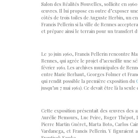
Salon des Réalités Nouvelles, sollicite en 1960
œuvres. Il lui propose en outre d’exposer une
côtés de trois toiles de Auguste Herbin, un 
Francis Pellerin si la ville de Rennes accepter
et prépare ainsi le terrain pour un transfert 
Le 30 juin 1960, Francis Pellerin rencontre M
Rennes, qui agrée le projet d’accueillir une s
février 1961. Les archives municipales de Re
entre Marie Berhaut, Georges Folmer et Franci
qui rendit possible la première exposition du
jusqu’au 7 mai 1961). Ce devait être là la seu
Cette exposition présentait des œuvres des ar
Aurélie Nemours, Luc Peire, Roger Thépot, 
Pierre Martin Guéret, Marta Boto, Carlos Cai
Vardanega, et Francis Pellerin. Y figuraient
Frantisek Kupka.